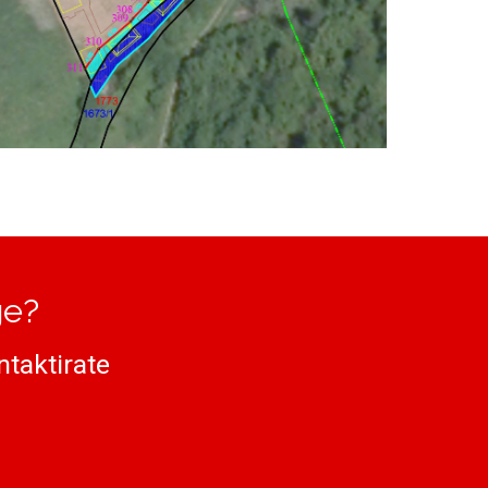
ge?
taktirate