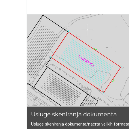
Usluge skeniranja dokumenta
Usluge skeniranja dokumenta/nacrta velikih formata