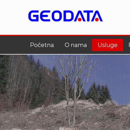
Početna
O nama
Usluge