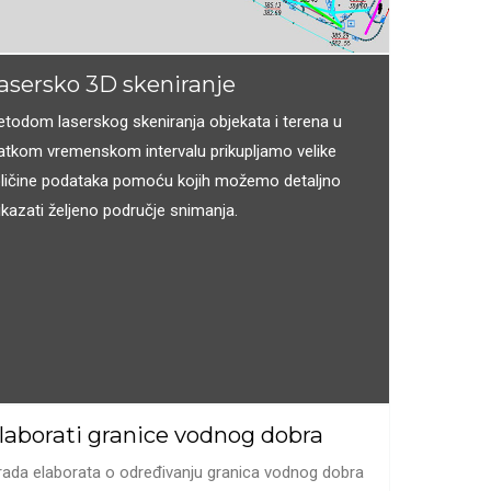
asersko 3D skeniranje
todom laserskog skeniranja objekata i terena u
atkom vremenskom intervalu prikupljamo velike
ličine podataka pomoću kojih možemo detaljno
ikazati željeno područje snimanja.
laborati granice vodnog dobra
rada elaborata o određivanju granica vodnog dobra