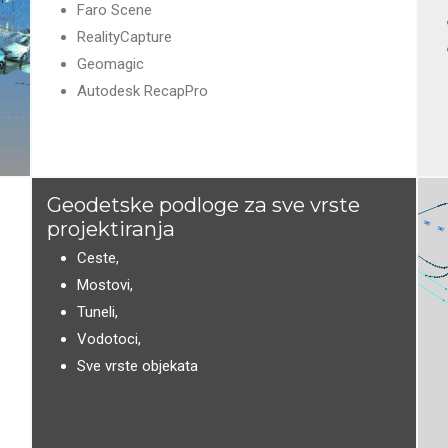
Faro Scene
RealityCapture
Geomagic
Autodesk RecapPro
Geodetske podloge za sve vrste
projektiranja
Ceste,
Mostovi,
Tuneli,
Vodotoci,
Sve vrste objekata