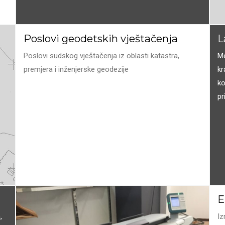
Poslovi geodetskih vještačenja
L
Poslovi sudskog vještačenja iz oblasti katastra,
Me
premjera i inženjerske geodezije
kr
ko
pr
E
,
Iz