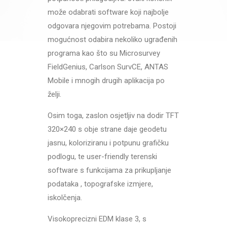
može odabrati software koji najbolje
odgovara njegovim potrebama. Postoji
mogućnost odabira nekoliko ugrađenih
programa kao što su Microsurvey
FieldGenius, Carlson SurvCE, ANTAS
Mobile i mnogih drugih aplikacija po
želji.
Osim toga, zaslon osjetljiv na dodir TFT
320×240 s obje strane daje geodetu
jasnu, koloriziranu i potpunu grafičku
podlogu, te user-friendly terenski
software s funkcijama za prikupljanje
podataka , topografske izmjere,
iskolčenja.
Visokoprecizni EDM klase 3, s