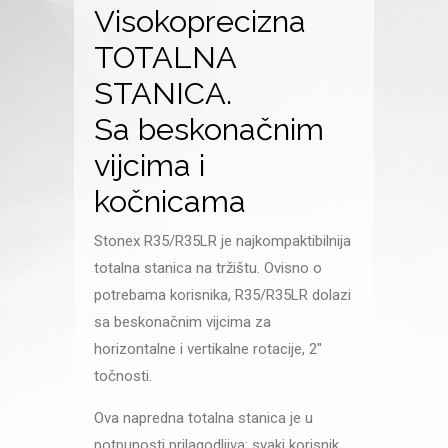
Visokoprecizna
TOTALNA
STANICA.
Sa beskonačnim
vijcima i
kočnicama
Stonex R35/R35LR je najkompaktibilnija
totalna stanica na tržištu. Ovisno o
potrebama korisnika, R35/R35LR dolazi
sa beskonačnim vijcima za
horizontalne i vertikalne rotacije, 2″
točnosti.
Ova napredna totalna stanica je u
potpunosti prilagodljiva: svaki korisnik