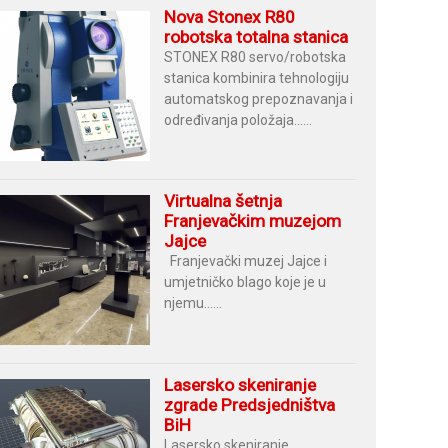
Nova Stonex R80
robotska totalna stanica
STONEX R80 servo/robotska
stanica kombinira tehnologiju
automatskog prepoznavanja i
određivanja položaja......
Virtualna šetnja
Franjevačkim muzejom
Jajce
Franjevački muzej Jajce i
umjetničko blago koje je u
njemu......
Lasersko skeniranje
zgrade Predsjedništva
BiH
Lasersko skeniranje