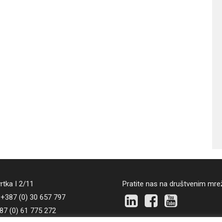
vrtka I 2/11
Pratite nas na društvenim mr
 +387 (0) 30 657 797
87 (0) 61 775 272