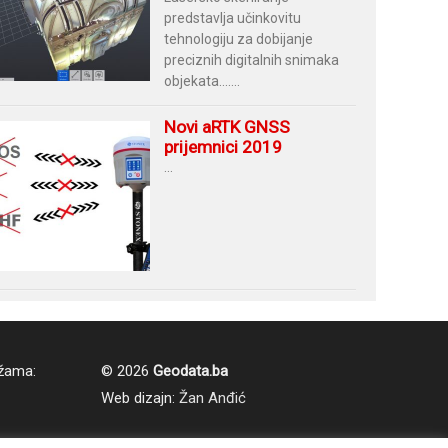
predstavlja učinkovitu
tehnologiju za dobijanje
preciznih digitalnih snimaka
objekata.......
Novi aRTK GNSS
prijemnici 2019
...
ežama:
©
2026
Geodata.ba
Web dizajn:
Žan Anđić