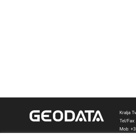
Kralja T
Tel/Fax:
Mob: +3