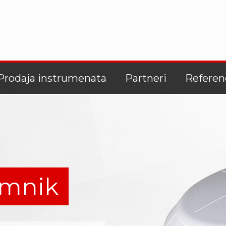
Prodaja instrumenata
Partneri
Referen
emnik