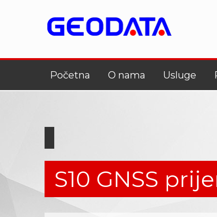
Početna
O nama
Usluge
S10 GNSS prij