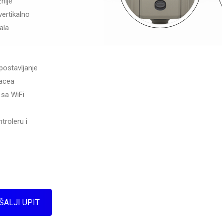
nije
vertikalno
ala
 postavljanje
facea
t sa WiFi
ntroleru i
ŠALJI UPIT