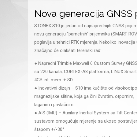
Nova generacija GNSS p
STONEX S10 je jedan od najnaprednijih GNSS prijemn
novu generaciju “pametnih” prijemnika (SMART ROV
poglavlja u tehnici RTK mjerenja. Nekoliko inovacija
značajno će olakšati terenski rad:
● Napredni Trimble Maxwell 6 Custom Survey GNSS
sa 220 kanala, CORTEX-A8 platforma, LINUX Smart
4GB int. mem. + SD
● Inovativni dizajn – S10 ima kučište od visokootp
magnezijske slitine, koja ga čini čvrstim, otpornim,
laganim i privlačnim
● AIS (IMU) – Auxilary Inertial System sa Tilt Cente
sustavom omogučuje mjerenje sa ukoso postavlje
štapom +/-30°