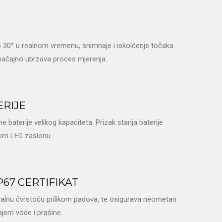
do 30° u realnom vremenu, snimnaje i iskolčenje točaka
značajno ubrzava proces mjerenja.
ERIJE
baterije velikog kapaciteta. Prizak stanja baterije
bnom LED zaslonu.
P67 CERTIFIKAT
malnu čvrstoću prilikom padova, te osigurava neometan
ajem vode i prašine.