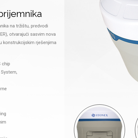
rijemnika
ika na tržištu, predvodi
ER), otvarajući sasvim nova
 u konstrukcijskim rješenjima
 chip
 System,
orne
ring
nim