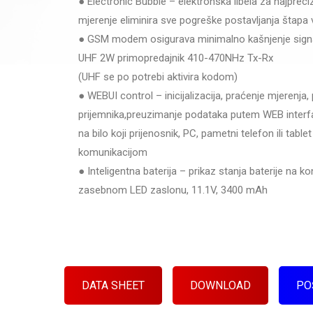
● Electronic Bubble – elektronska libela za najpreciz
mjerenje eliminira sve pogreške postavljanja štapa 
● GSM modem osigurava minimalno kašnjenje sign
UHF 2W primopredajnik 410-470NHz Tx-Rx
(UHF se po potrebi aktivira kodom)
● WEBUI control – inicijalizacija, praćenje mjerenja,
prijemnika,preuzimanje podataka putem WEB inter
na bilo koji prijenosnik, PC, pametni telefon ili table
komunikacijom
● Inteligentna baterija – prikaz stanja baterije na ko
zasebnom LED zaslonu, 11.1V, 3400 mAh
DATA SHEET
DOWNLOAD
PO