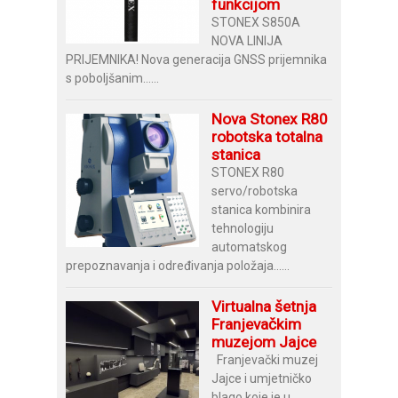
funkcijom
STONEX S850A
NOVA LINIJA
PRIJEMNIKA! Nova generacija GNSS prijemnika
s poboljšanim......
Nova Stonex R80
robotska totalna
stanica
STONEX R80
servo/robotska
stanica kombinira
tehnologiju
automatskog
prepoznavanja i određivanja položaja......
Virtualna šetnja
Franjevačkim
muzejom Jajce
Franjevački muzej
Jajce i umjetničko
blago koje je u